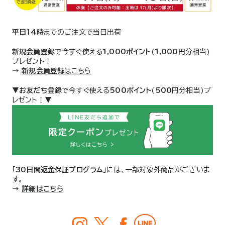
平日14時
までのご注文で当日出荷
新規会員登録
で今すぐ使える
1,000ポイント
(
1,000円
分相当)
プレゼント！
→
新規会員登録
はこちら
▼
お友だち登録
で今すぐ使える
500ポイント
(
500円
分相当)プ
レゼント！▼
「
30日間返金保証プログラム
」には、一部対象外商品がございま
す。
→
詳細はこちら