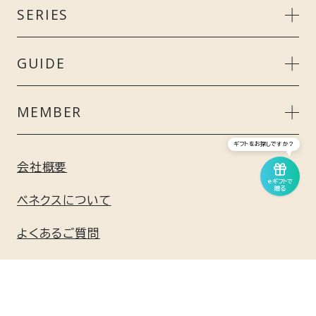
MEN’S
SERIES
LADIE’S
リカバリークール＋
GUIDE
UNISEX
スタンダードドライ＋
ご利用ガイド
MEMBER
ACCESSORY
リカバリーデイズ
ギフトをお探しですか？
よくあるご質問
会員特典について
会社概要
GIFT
eギフトで
コンフォートポンチセットアップ
贈る
ギフト包装について
新規会員登録はこちら
ベネクスについて
GEL / BATH
リフレッシュ
よくあるご質問
利用規約
お問い合わせ
リチャージ＋
個人情報保護方針
メディア掲載情報
リカバリームーヴ