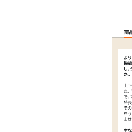
商
より
機能
し、
た。
上下
た、
で、
特長
その
をう
ませ
主