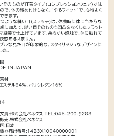
アそのものが圧着タイプ(コンプレッションウェア)では
ので、体の締め付けもなく、“ゆるフィット”で、心地よく
できます。
つような縫い目(ステッチ)は、休養時に体に当たらな
慮に加えて、縫い目そのものも凹凸をなくしたフラット
マ縫製で仕上げています。柔らかい感触で、体に触れて
快感を与えません。
プルな見た目が印象的な、スタイリッシュなデザインに
した。
産国
DE IN JAPAN
な素材
エステル84%、ポリウレタン16%
番
34
文責:株式会社ベネクス TEL:046-200-9288
販売:株式会社ベネクス
国:日本
機器届出番号:14B3X10040000001