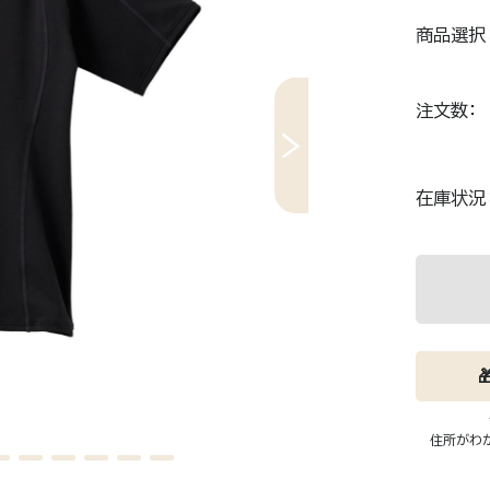
商品選択
RECOVERY MOVE
A
リカバリムーヴ
ア
注文数
ン。
通勤、出張、新幹線…長時間の移動が体に残
カバンにリ
しくサポー
る人へ。旅先でも仕事でも、移動しながら整
"つけるだ
える。
ア。
在庫状況
1枚。