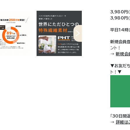
3,980円
3,980円
平日14時
新規会員
ント！
→
新規会
▼
お友だ
ト！▼
「
30日間
→
詳細は