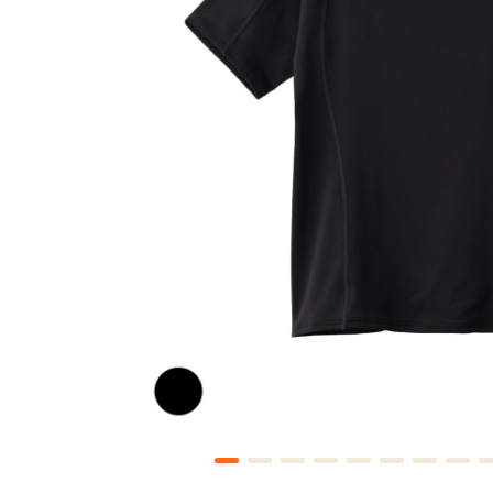
RECHARGE＋
リチャージ＋
トレーニング後の体をクールダウ
着るだけで筋肉のこわばりを優
ト。
Style
RECOVERY DAYS
リカバリーデイズ
"オフ"な印象に偏ることのない
様々な休養シーンにフィットする