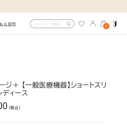
ある質問
0
スタイム
OMFORT PUNCH SETUP
ンフォートポンチセットアップ
ージ＋ 【一般医療機器】ショートスリ
も、体を整える時間に。
読書も、TV鑑賞も、全身をやさし
レディース
ウェア。
00
（税込）