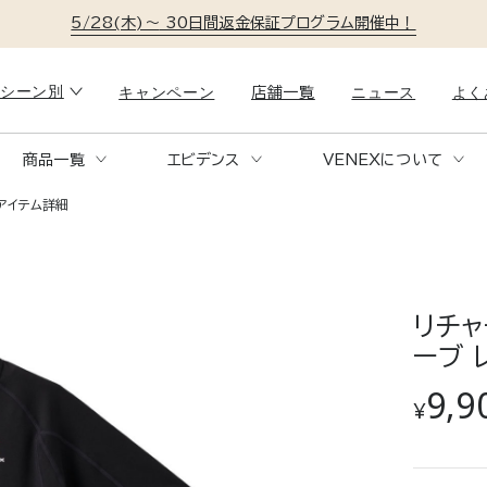
5/28(木)～
30日間返金保証プログラム開催中！
シーン別
キャンペーン
ニュース
よく
店舗一覧
商品一覧
エビデンス
VENEXについて
就寝時
リラック
アイテム詳細
RECOVERY PAJAMAS
C
KNITSUCKER
コ
リカバリーパジャマニットサッカ
ー
リチャ
。
1日の疲れを、ただの休息で終わらせない。
おうち時間
も快適に。
特殊繊維が身体を包み、快適な眠りへ。
ソファでの
ーブ 
く包む快適
9,9
¥
移動時
トラベル