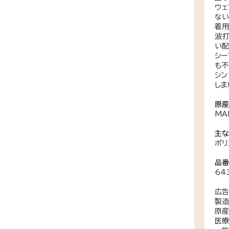
ウェ
ない
着用
波打
い配
シー
も不
シン
しま
原
MA
主
ポリ
品
64
広告
製造
原産
医療