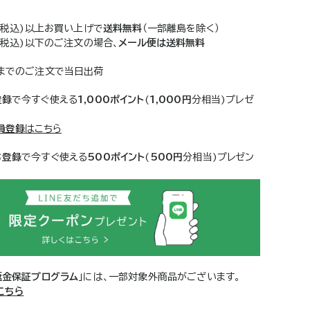
(税込)以上お買い上げで
送料無料
（一部離島を除く）
(税込)以下のご注文の場合、
メール便は送料無料
までのご注文で当日出荷
登録
で今すぐ使える
1,000ポイント
(
1,000円
分相当)プレゼ
員登録
はこちら
ち登録
で今すぐ使える
500ポイント
(
500円
分相当)プレゼン
返金保証プログラム
」には、一部対象外商品がございます。
こちら