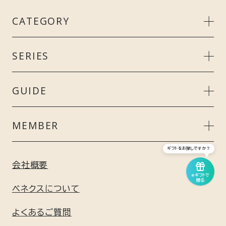
CATEGORY
MEN’S
SERIES
LADIE’S
リカバリークール＋
GUIDE
UNISEX
スタンダードドライ＋
ご利用ガイド
MEMBER
ACCESSORY
リカバリーデイズ
ギフトをお探しですか？
よくあるご質問
会員特典について
会社概要
GIFT
eギフトで
コンフォートポンチセットアップ
贈る
ギフト包装について
新規会員登録はこちら
ベネクスについて
GEL / BATH
リフレッシュ
よくあるご質問
利用規約