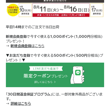
平日14時
までのご注文で当日出荷
新規会員登録
で今すぐ使える
1,000ポイント
(
1,000円
分相当)
プレゼント！
→
新規会員登録
はこちら
▼
お友だち登録
で今すぐ使える
500ポイント
(
500円
分相当)プ
レゼント！▼
「
30日間返金保証プログラム
」には、一部対象外商品がございま
す。
→
詳細はこちら