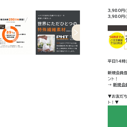
3,980円
3,980円
平日14時
新規会員
ント！
→
新規会
▼
お友だ
ト！▼