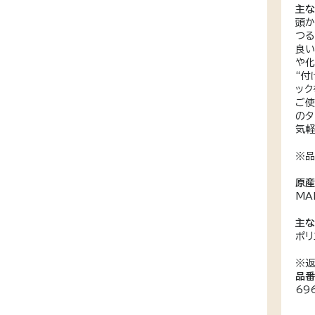
主
頭か
つる
良い
や化
“付
ック
ご使
のタ
気軽
※品
原
MA
主
ポリ
※返
品
69