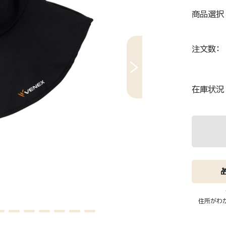
商品選択
RECOVERY MOVE
A
リカバリムーヴ
ア
注文数
ン。
通勤、出張、新幹線…長時間の移動が体に残
カバンにリ
しくサポー
る人へ。旅先でも仕事でも、移動しながら整
"つけるだ
える。
ア。
在庫状況
1枚。