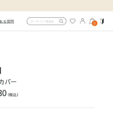
ある質問
0
スタイム
OMFORT PUNCH SETUP
ンフォートポンチセットアップ
も、体を整える時間に。
読書も、TV鑑賞も、全身をやさし
カバー
ウェア。
80
（税込）