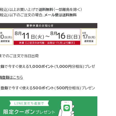
(税込)以上お買い上げで
送料無料
（一部離島を除く）
(税込)以下のご注文の場合、
メール便は送料無料
までのご注文で当日出荷
登録
で今すぐ使える
1,000ポイント
(
1,000円
分相当)プレゼ
員登録
はこちら
ち登録
で今すぐ使える
500ポイント
(
500円
分相当)プレゼン