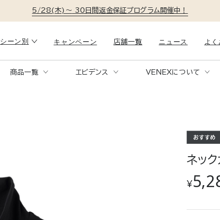
5/28(木)～
30日間返金保証プログラム開催中！
シーン別
キャンペーン
ニュース
よく
店舗一覧
商品一覧
エビデンス
VENEXについて
就寝時
リラック
RECOVERY PAJAMAS
C
KNITSUCKER
コ
リカバリーパジャマニットサッカ
ー
。
1日の疲れを、ただの休息で終わらせない。
おうち時間
も快適に。
特殊繊維が身体を包み、快適な眠りへ。
ソファでの
ネック
く包む快適
5,2
¥
移動時
トラベル