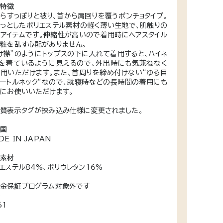
な特徴
らすっぽりと被り、首から肩回りを覆うポンチョタイプ。
っとしたポリエステル素材の軽く薄い生地で、肌触りの
アイテムです。伸縮性が高いので着用時にヘアスタイル
粧を乱す心配がありません。
け襟”のようにトップスの下に入れて着用すると、ハイネ
を着ているように見えるので、外出時にも気兼ねなく
用いただけます。また、首周りを締め付けない“ゆる目
ートルネック”なので、就寝時などの長時間の着用にも
にお使いいただけます。
質表示タグが挟み込み仕様に変更されました。
産国
DE IN JAPAN
な素材
エステル84%、ポリウレタン16%
金保証プログラム対象外です
番
61