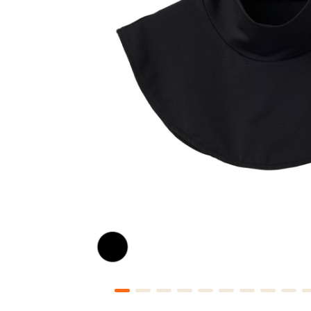
RECHARGE＋
リチャージ＋
トレーニング後の体をクールダウ
着るだけで筋肉のこわばりを優
ト。
Style
RECOVERY DAYS
リカバリーデイズ
"オフ"な印象に偏ることのない
様々な休養シーンにフィットする