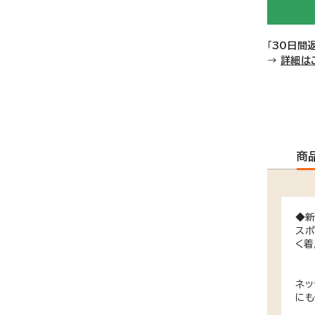
「
30日間
→
詳細は
商
◆新
スポ
く着
ネッ
にも