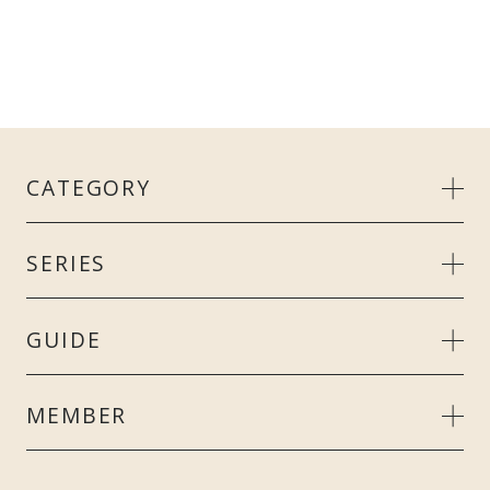
CATEGORY
MEN’S
SERIES
LADIE’S
リカバリークール＋
GUIDE
UNISEX
スタンダードドライ＋
ご利用ガイド
MEMBER
ACCESSORY
リカバリーデイズ
よくあるご質問
会員特典について