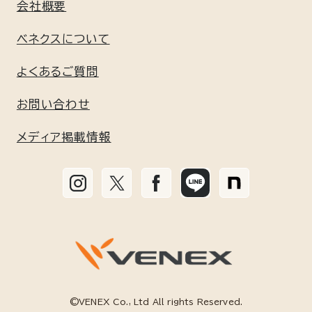
会社概要
GIFT
コンフォートポンチセットアップ
ギフト包装について
新規会員登録はこちら
ベネクスについて
GEL / BATH
リフレッシュ
よくあるご質問
利用規約
お問い合わせ
リチャージ＋
個人情報保護方針
メディア掲載情報
リカバリームーヴ
特定商取引に基づく標記
リカバリーパジャマ
お手入れ方法と無料修理サービス
リカバリージャージ
コラム
リカバリーヨガウェア
©VENEX Co., Ltd All rights Reserved.