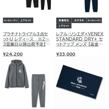
プラチナトライアル3点セ
レアル・ソシエダ×VENEX
ットU レディース ※2～
STANDARD DRY+ セ
3営業日以降出荷予定【返
ットアップ メンズ 【返金保
金保証プログラム対象外】
証プログラム対象外】
¥24,200
¥33,000