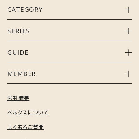
CATEGORY
MEN’S
SERIES
LADIE’S
リカバリークール＋
GUIDE
UNISEX
スタンダードドライ＋
ご利用ガイド
MEMBER
ACCESSORY
リカバリーデイズ
よくあるご質問
会員特典について
会社概要
GIFT
コンフォートポンチセットアップ
ギフト包装について
新規会員登録はこちら
ベネクスについて
GEL / BATH
リフレッシュ
よくあるご質問
利用規約