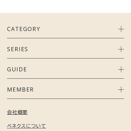
CATEGORY
MEN’S
SERIES
LADIE’S
リカバリークール＋
GUIDE
UNISEX
スタンダードドライ＋
ご利用ガイド
MEMBER
ACCESSORY
リカバリーデイズ
よくあるご質問
会員特典について
会社概要
GIFT
コンフォートポンチセットアップ
ギフト包装について
新規会員登録はこちら
ベネクスについて