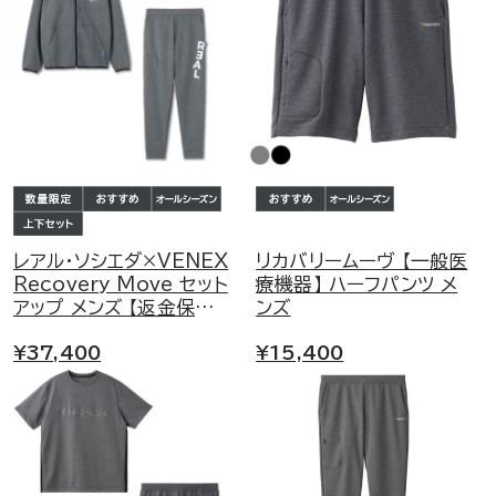
レアル・ソシエダ×VENEX
リカバリームーヴ 【一般医
Recovery Move セット
療機器】 ハーフパンツ メ
アップ メンズ 【返金保証
ンズ
プログラム対象外】
¥37,400
¥15,400