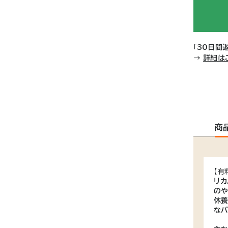
「
30日間
→
詳細は
商
【有
リカ
の
休養
なパ