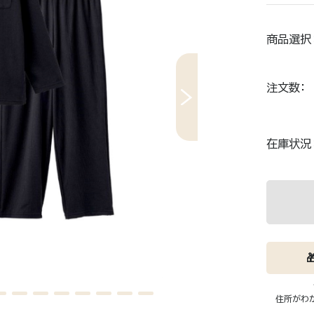
RECOVERY MOVE
A
商品選択
リカバリムーヴ
ア
ン。
通勤、出張、新幹線…長時間の移動が体に残
カバンにリ
注文数
しくサポー
る人へ。旅先でも仕事でも、移動しながら整
"つけるだ
える。
ア。
在庫状況
1枚。