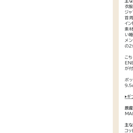
主
衣服
ジャ
首周
イン
素材
い睡
メン
の２
こち
EN
が付
ボッ
9.
▶ギ
原
MA
主
コッ