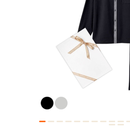
RECHARGE＋
リチャージ＋
トレーニング後の体をクールダウ
着るだけで筋肉のこわばりを優
ト。
Style
RECOVERY DAYS
リカバリーデイズ
"オフ"な印象に偏ることのない
様々な休養シーンにフィットする