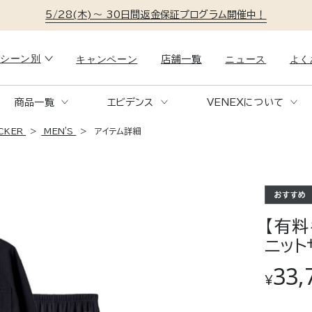
5/28(木)～
30日間返金保証プログラム開催中！
シーン別
キャンペーン
ニュース
よく
店舗一覧
商品一覧
エビデンス
VENEXについて
リラックスタイム
就寝時
UCKER
MEN'S
アイテム詳細
COMFORT PUNCH SETUP
RE
KN
コンフォートポンチセットアップ
リ
ー
。
おうち時間も、体を整える時間に。
1日の疲れ
も快適に。
ソファでの読書も、TV鑑賞も、全身をやさし
特殊繊維が
【有料
く包む快適ウェア。
ニット
33,
¥
移動時
トラベル