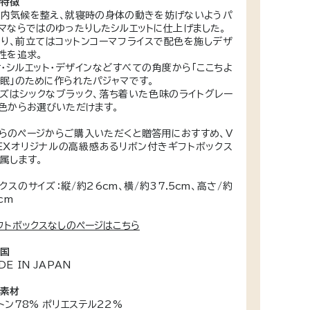
な特徴
内気候を整え、就寝時の身体の動きを妨げないようパ
マならではのゆったりしたシルエットに仕上げました。
り、前立てはコットンコーマフライスで配色を施しデザ
性を追求。
・シルエット・デザインなどすべての角度から「ここちよ
眠」のために作られたパジャマです。
ズはシックなブラック、落ち着いた色味のライトグレー
色からお選びいただけます。
らのページからご購入いただくと贈答用におすすめ、V
EXオリジナルの高級感あるリボン付きギフトボックス
属します。
クスのサイズ：縦/約26cm、横/約37.5cm、高さ/約
5cm
フトボックスなしのページはこちら
産国
DE IN JAPAN
な素材
トン78% ポリエステル22%