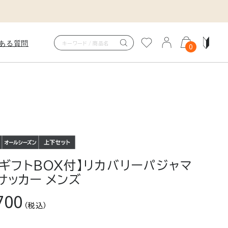
ある質問
0
COVERY PAJAMAS
ITSUCKER
カバリーパジャマニットサッカ
を、ただの休息で終わらせない。
身体を包み、快適な眠りへ。
ギフトBOX付】リカバリーパジャマ
サッカー メンズ
700
（税込）