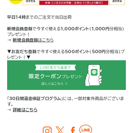
平日14時
までのご注文で当日出荷
新規会員登録
で今すぐ使える
1,000ポイント
(
1,000円
分相当)
プレゼント！
→
新規会員登録
はこちら
▼
お友だち登録
で今すぐ使える
500ポイント
(
500円
分相当)プ
レゼント！▼
「
30日間返金保証プログラム
」には、一部対象外商品がございま
す。
→
詳細はこちら