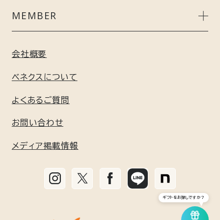
UNISEX
スタンダードドライ＋
ご利用ガイド
MEMBER
ACCESSORY
リカバリーデイズ
よくあるご質問
会員特典について
会社概要
GIFT
コンフォートポンチセットアップ
ギフト包装について
新規会員登録はこちら
ベネクスについて
GEL / BATH
リフレッシュ
よくあるご質問
利用規約
お問い合わせ
リチャージ＋
個人情報保護方針
メディア掲載情報
リカバリームーヴ
特定商取引に基づく標記
リカバリーパジャマ
お手入れ方法と無料修理サービス
ギフトをお探しですか？
リカバリージャージ