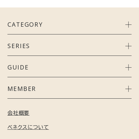
CATEGORY
MEN’S
SERIES
LADIE’S
リカバリークール＋
GUIDE
UNISEX
スタンダードドライ＋
ご利用ガイド
MEMBER
ACCESSORY
リカバリーデイズ
よくあるご質問
会員特典について
会社概要
GIFT
コンフォートポンチセットアップ
ギフト包装について
新規会員登録はこちら
ベネクスについて
GEL / BATH