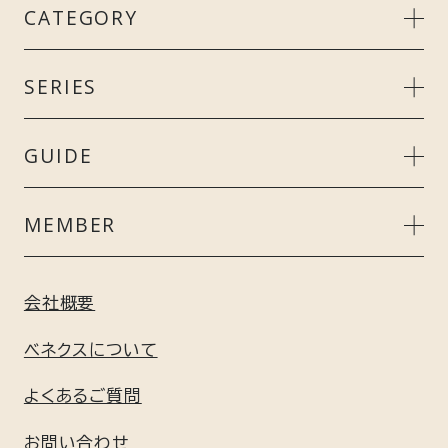
CATEGORY
MEN’S
SERIES
LADIE’S
リカバリークール＋
GUIDE
UNISEX
スタンダードドライ＋
ご利用ガイド
MEMBER
ACCESSORY
リカバリーデイズ
よくあるご質問
会員特典について
会社概要
GIFT
コンフォートポンチセットアップ
ギフト包装について
新規会員登録はこちら
ベネクスについて
GEL / BATH
リフレッシュ
よくあるご質問
利用規約
お問い合わせ