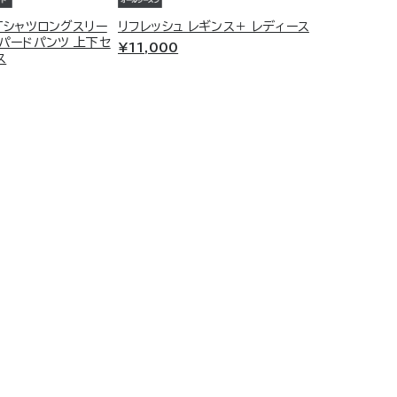
Tシャツロングスリー
リフレッシュ レギンス＋ レディース
ーパードパンツ 上下セ
¥11,000
ス