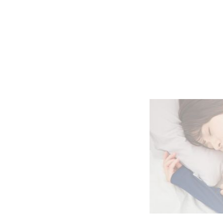
RECOVERY PAJAMAS
リカバリーパジャマ
移動時
RECOVERY MOVE
RECOVERY JERSEY
リカバリムーヴ
リカバリージャージ
通勤、出張、新幹線…長時間の移動が体に
残る人へ。旅先でも仕事でも、移動しながら
整える。
COMFORT TOUCH
コンフォートタッチ
トラベル
COMFORT HEAT
ACCESORRY
コンフォートヒート
アクセサリー
カバンにリカバリーを詰め込んで。
OUCHI INNER
"つけるだけでオフライン"な旅のマストギ
ア。
おうちインナー
Style
RECOVERY DAYS
リカバリーデイズ