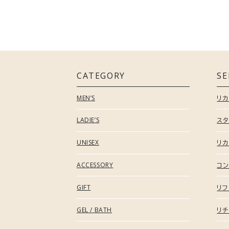
"オフ"な印象に偏ることのない
様々な休養シーンにフィットする1枚。
CATEGORY
SE
MEN’S
リ
LADIE’S
スタ
UNISEX
リカ
ACCESSORY
コン
GIFT
リフ
GEL / BATH
リチ