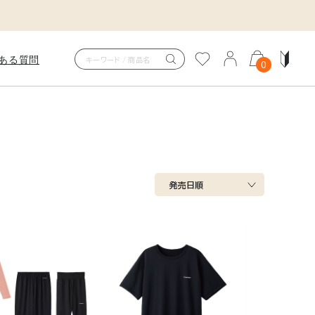
ある質問
0
COVERY PAJAMAS
ITSUCKER
カバリーパジャマニットサッカ
発売日順
を、ただの休息で終わらせない。
身体を包み、快適な眠りへ。