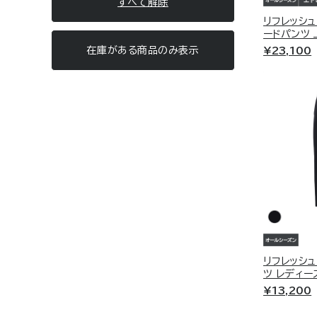
すべて解除
就寝時
STANDARD DRY +
リフレッシュ
RECOVERY PAJAMAS KNITSUCKER
ードパンツ 
スタンダードドライ+
リカバリーパジャマニットサッカー
在庫がある商品
のみ表示
¥23,100
1日の疲れを、ただの休息で終わらせない。
COMFORT PUNCH SETUP
特殊繊維が身体を包み、快適な眠りへ。
コンフォートポンチセットアップ
リラックスタイム
RECOVERY DAYS
COMFORT PUNCH
リカバリーデイズ
コンフォートポンチ
おうち時間も、体を整える時間に。
REFRESH
ソファでの読書も、TV鑑賞も、全身をやさ
リフレッシュ
しく包む快適ウェア。
RECOVERY MOVE
運動後
リカバリームーヴ
RECHARGE＋
リフレッシュ
リチャージ＋
RECHARGE＋
ツ レディー
トレーニング後の体をクールダウン。
リチャージ＋
¥13,200
着るだけで筋肉のこわばりを優しくサポー
ト。