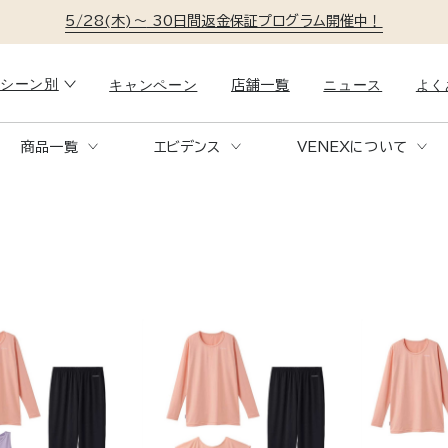
5/28(木)～
30日間返金保証プログラム開催中！
シーン別
キャンペーン
ニュース
よく
店舗一覧
商品一覧
エビデンス
VENEXについて
リラックスタイム
就寝時
COMFORT PUNCH SETUP
RE
KN
コンフォートポンチセットアップ
リ
ー
。
おうち時間も、体を整える時間に。
1日の疲れ
も快適に。
ソファでの読書も、TV鑑賞も、全身をやさし
特殊繊維が
く包む快適ウェア。
移動時
トラベル