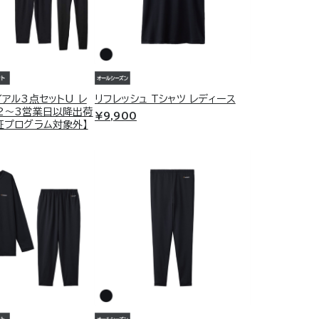
CCESORRY
クセサリー
カバリーを詰め込んで。
けでオフライン"な旅のマストギ
アル3点セットU レ
リフレッシュ Tシャツ レディース
2～3営業日以降出荷
¥9,900
証プログラム対象外】