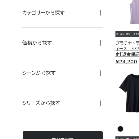
RECHARGE＋
カテゴリーから探す
リチャージ＋
MEN’S
トレーニング後の体をクールダウ
着るだけで筋肉のこわばりを優
価格から探す
プラチナトラ
ト。
ィース ※
LADIE’S
定【返金保
¥24,200
〜5,000円
UNISEX
シーンから探す
Style
5,001円〜10,000円
ACCESSORY
Daily
RECOVERY DAYS
10,001円〜30,000円
リカバリーデイズ
GIFT
STANDARD DRY +
シリーズから探す
スタンダードドライ＋
30,001円〜
ベネクスのフラッグシップモデル。
"オフ"な印象に偏ることのない
GEL BATH
体調を崩しやすい季節の変わり目も快適
様々な休養シーンにフィットする
RECOVERY COOL +
に。
リカバリークール+