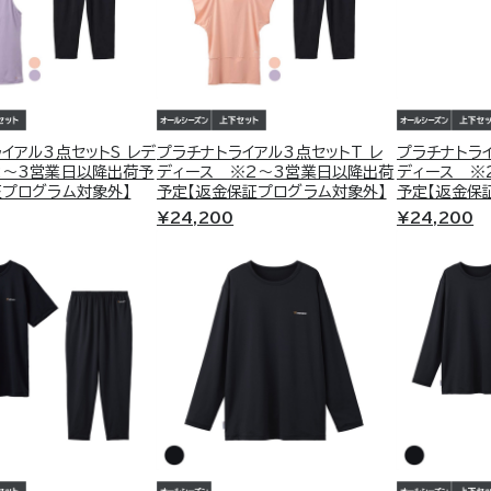
RECOVERY MOVE
A
リカバリムーヴ
ア
ン。
通勤、出張、新幹線…長時間の移動が体に残
カバンにリ
しくサポー
る人へ。旅先でも仕事でも、移動しながら整
"つけるだ
イアル3点セットS レデ
プラチナトライアル3点セットT レ
プラチナトライ
える。
ア。
2～3営業日以降出荷予
ディース ※2～3営業日以降出荷
ディース ※
証プログラム対象外】
予定【返金保証プログラム対象外】
予定【返金保
¥24,200
¥24,200
1枚。