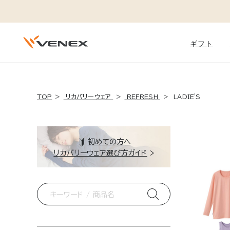
ギフト
Daily
TOP
リカバリーウェア
REFRESH
LADIE'S
STANDARD DRY +
スタンダードドライ＋
初めての方へ
リカバリーウェア選び方ガイド
ベネクスのフラッグシップモデル
体調を崩しやすい季節の変わり目
運動後