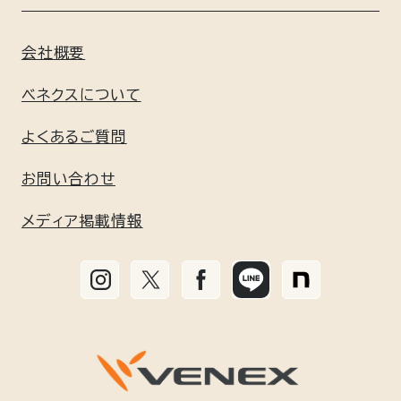
ACCESSORY
リカバリーデイズ
よくあるご質問
会員特典について
会社概要
GIFT
コンフォートポンチセットアップ
ギフト包装について
新規会員登録はこちら
ベネクスについて
GEL / BATH
リフレッシュ
よくあるご質問
利用規約
お問い合わせ
リチャージ＋
個人情報保護方針
メディア掲載情報
リカバリームーヴ
特定商取引に基づく標記
リカバリーパジャマ
お手入れ方法と無料修理サービス
リカバリージャージ
コラム