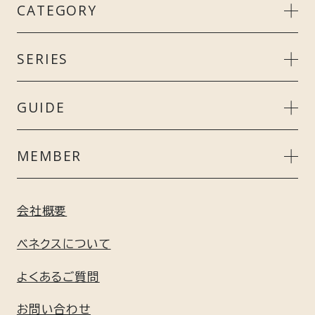
CATEGORY
MEN’S
SERIES
LADIE’S
リカバリークール＋
GUIDE
UNISEX
スタンダードドライ＋
ご利用ガイド
MEMBER
ACCESSORY
リカバリーデイズ
よくあるご質問
会員特典について
会社概要
GIFT
コンフォートポンチセットアップ
ギフト包装について
新規会員登録はこちら
ベネクスについて
GEL / BATH
リフレッシュ
よくあるご質問
利用規約
お問い合わせ