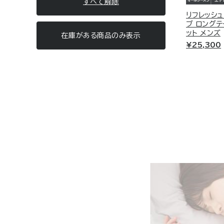
すべて解除
就寝時
STANDARD DRY +
リフレッシュ
RECOVERY PAJAMAS KNITSUCKER
ブ ロングテ
スタンダードドライ+
リカバリーパジャマニットサッカー
ット メンズ
在庫がある商品
のみ表示
1日の疲れを、ただの休息で終わらせない。
¥25,300
COMFORT PUNCH SETUP
特殊繊維が身体を包み、快適な眠りへ。
コンフォートポンチセットアップ
リラックスタイム
RECOVERY DAYS
COMFORT PUNCH
リカバリーデイズ
コンフォートポンチ
おうち時間も、体を整える時間に。
REFRESH
ソファでの読書も、TV鑑賞も、全身をやさ
リフレッシュ
しく包む快適ウェア。
RECOVERY MOVE
運動後
リカバリームーヴ
RECHARGE＋
リチャージ＋
RECHARGE＋
トレーニング後の体をクールダウン。
リチャージ＋
着るだけで筋肉のこわばりを優しくサポー
ト。