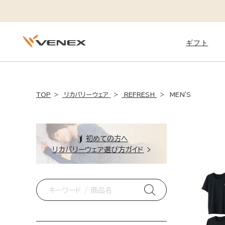
ギフト
Daily
TOP
リカバリーウェア
REFRESH
MEN'S
STANDARD DRY +
スタンダードドライ＋
初めての方へ
リカバリーウェア選び方ガイド
ベネクスのフラッグシップモデル
体調を崩しやすい季節の変わり目
運動後