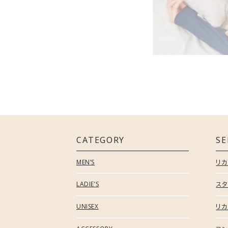
RECOVERY PAJAMAS
リカバリーパジャマ
移動時
RECOVERY MOVE
RECOVERY JERSEY
リカバリムーヴ
リカバリージャージ
通勤、出張、新幹線…長時間の移動が体に
残る人へ。旅先でも仕事でも、移動しながら
整える。
COMFORT TOUCH
コンフォートタッチ
トラベル
COMFORT HEAT
ACCESORRY
コンフォートヒート
アクセサリー
CATEGORY
SE
カバンにリカバリーを詰め込んで。
OUCHI INNER
"つけるだけでオフライン"な旅のマストギ
ア。
MEN’S
リ
おうちインナー
LADIE’S
スタ
Style
UNISEX
RECOVERY DAYS
リカ
リカバリーデイズ