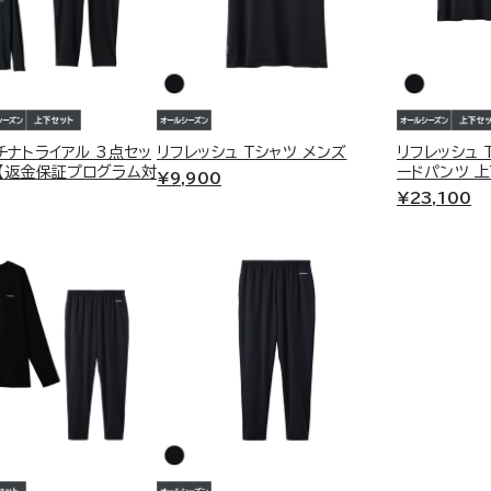
RECOVERY MOVE
A
リカバリムーヴ
ア
ン。
通勤、出張、新幹線…長時間の移動が体に残
カバンにリ
しくサポー
る人へ。旅先でも仕事でも、移動しながら整
"つけるだ
ラチナトライアル 3点セッ
リフレッシュ Tシャツ メンズ
リフレッシュ 
える。
ア。
ズ【返金保証プログラム対
ードパンツ 上
¥9,900
¥23,100
1枚。