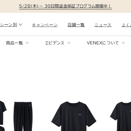
5/28(木)～
30日間返金保証プログラム開催中！
シーン別
キャンペーン
ニュース
よく
店舗一覧
商品一覧
エビデンス
VENEXについて
リラックスタイム
就寝時
COMFORT PUNCH SETUP
RE
KN
コンフォートポンチセットアップ
リ
ー
。
おうち時間も、体を整える時間に。
1日の疲れ
も快適に。
ソファでの読書も、TV鑑賞も、全身をやさし
特殊繊維が
く包む快適ウェア。
移動時
トラベル