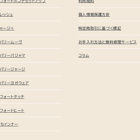
フォートポンチセットアップ
利用規約
レッシュ
個人情報保護方針
ャージ＋
特定商取引に基づく標記
カバリームーヴ
お手入れ方法と無料修理サービス
バリーパジャマ
コラム
バリージャージ
バリーヨガウェア
フォートタッチ
フォートヒート
ちインナー