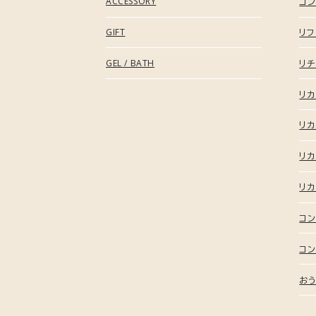
ACCESSORY
"オフ"な印象に偏ることのない
コン
様々な休養シーンにフィットする1枚。
GIFT
リフ
GEL / BATH
リチ
リ
リカ
リカ
リカ
コン
コン
おう