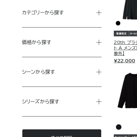
RECHARGE＋
カテゴリーから探す
リチャージ＋
MEN’S
トレーニング後の体をクールダウ
着るだけで筋肉のこわばりを優
価格から探す
20th プ
ト。
ト A メン
LADIE’S
象外】
¥22,000
〜5,000円
UNISEX
シーンから探す
Style
5,001円〜10,000円
ACCESSORY
Daily
RECOVERY DAYS
10,001円〜30,000円
リカバリーデイズ
GIFT
STANDARD DRY +
シリーズから探す
スタンダードドライ＋
30,001円〜
ベネクスのフラッグシップモデル。
"オフ"な印象に偏ることのない
GEL BATH
体調を崩しやすい季節の変わり目も快適
様々な休養シーンにフィットする
RECOVERY COOL +
に。
リカバリークール+