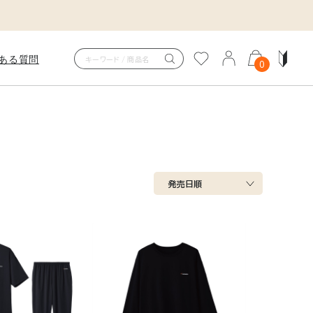
ある質問
0
COVERY PAJAMAS
ITSUCKER
カバリーパジャマニットサッカ
発売日順
を、ただの休息で終わらせない。
身体を包み、快適な眠りへ。