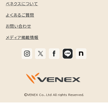
ギフト包装について
新規会員登録はこちら
ベネクスについて
GEL / BATH
リフレッシュ
よくあるご質問
利用規約
お問い合わせ
リチャージ＋
個人情報保護方針
メディア掲載情報
リカバリームーヴ
特定商取引に基づく標記
リカバリーパジャマ
お手入れ方法と無料修理サービス
リカバリージャージ
コラム
リカバリーヨガウェア
©VENEX Co., Ltd All rights Reserved.
コンフォートタッチ