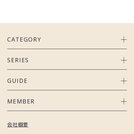
CATEGORY
MEN’S
SERIES
LADIE’S
リカバリークール＋
GUIDE
UNISEX
スタンダードドライ＋
ご利用ガイド
MEMBER
ACCESSORY
リカバリーデイズ
よくあるご質問
会員特典について
会社概要
GIFT
コンフォートポンチセットアップ